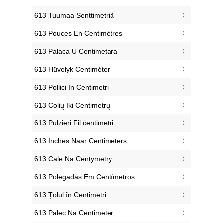
‎613 Tuumaa Senttimetriä
‎613 Pouces En Centimètres
‎613 Palaca U Centimetara
‎613 Hüvelyk Centiméter
‎613 Pollici In Centimetri
‎613 Colių Iki Centimetrų
‎613 Pulzieri Fil ċentimetri
‎613 Inches Naar Centimeters
‎613 Cale Na Centymetry
‎613 Polegadas Em Centímetros
‎613 Țolul în Centimetri
‎613 Palec Na Centimeter