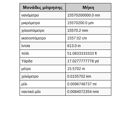
Μονάδες μέτρησης
Μήκη
νανόμετρο
15570200000.0 nm
μικρόμετρο
15570200.0 µm
χιλιοστόμετρο
15570.2 mm
εκατοστόμετρο
1557.02 cm
ίντσα
613.0 in
πόδι
51.0833333333 ft
Υάρδα
17.0277777778 yd
μέτρο
15.5702 m
χιλιόμετρο
0.0155702 km
μίλι
0.0096748737 mi
ναυτικό μίλι
0.0084072354 nmi