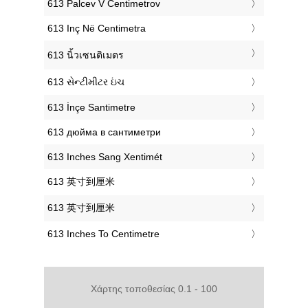
‎613 Palcev V Centimetrov
‎613 Inç Në Centimetra
‎613 นิ้วเซนติเมตร
‎613 સેન્ટીમીટર ઇંચ
‎613 İnçe Santimetre
‎613 дюйма в сантиметри
‎613 Inches Sang Xentimét
‎613 英寸到厘米
‎613 英寸到厘米
‎613 Inches To Centimetre
Χάρτης τοποθεσίας 0.1 - 100