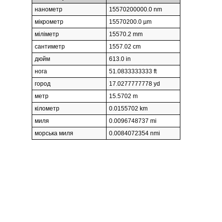
нанометр
15570200000.0 nm
мікрометр
15570200.0 µm
міліметр
15570.2 mm
сантиметр
1557.02 cm
дюйм
613.0 in
нога
51.0833333333 ft
город
17.0277777778 yd
метр
15.5702 m
кілометр
0.0155702 km
миля
0.0096748737 mi
морська миля
0.0084072354 nmi