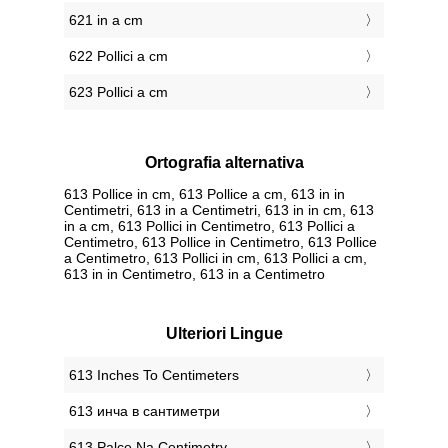
621 in a cm
622 Pollici a cm
623 Pollici a cm
Ortografia alternativa
613 Pollice in cm, 613 Pollice a cm, 613 in in
Centimetri, 613 in a Centimetri, 613 in in cm, 613
in a cm, 613 Pollici in Centimetro, 613 Pollici a
Centimetro, 613 Pollice in Centimetro, 613 Pollice
a Centimetro, 613 Pollici in cm, 613 Pollici a cm,
613 in in Centimetro, 613 in a Centimetro
Ulteriori Lingue
‎613 Inches To Centimeters
‎613 инча в сантиметри
‎613 Palce Na Centimetry