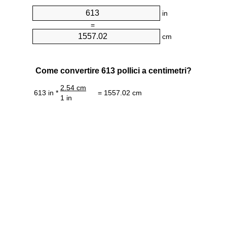
in
=
cm
Come convertire 613 pollici a centimetri?
2.54 cm
613 in *
= 1557.02 cm
1 in