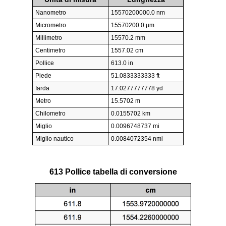
Nanometro
15570200000.0 nm
Micrometro
15570200.0 µm
Millimetro
15570.2 mm
Centimetro
1557.02 cm
Pollice
613.0 in
Piede
51.0833333333 ft
Iarda
17.0277777778 yd
Metro
15.5702 m
Chilometro
0.0155702 km
Miglio
0.0096748737 mi
Miglio nautico
0.0084072354 nmi
613 Pollice tabella di conversione