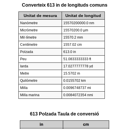
Converteix 613 in de longituds comuns
Unitat de mesura
Unitat de longitud
Nanòmetre
15570200000.0 nm
Micròmetre
15570200.0 µm
Mil·límetre
15570.2 mm
Centímetre
1557.02 cm
Polzada
613.0 in
Peu
51.0833333333 ft
Iarda
17.0277777778 yd
Metre
15.5702 m
Quilòmetre
0.0155702 km
Milla
0.0096748737 mi
Milla marina
0.0084072354 nmi
613 Polzada Taula de conversió