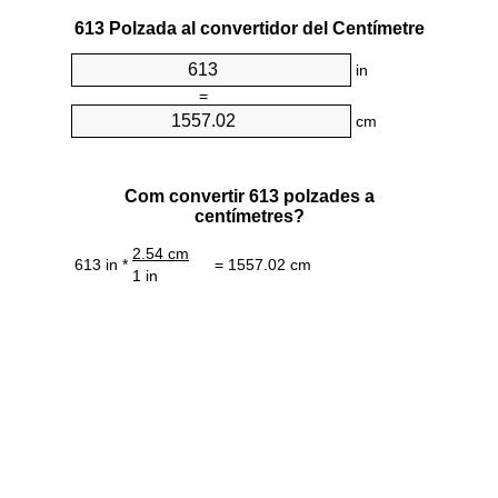
613 Polzada al convertidor del Centímetre
in
=
cm
Com convertir 613 polzades a
centímetres?
2.54 cm
613 in *
= 1557.02 cm
1 in