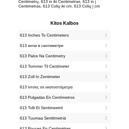
Centimetrų, 613 in iki Centimetras, 613 in į
Centimetras, 613 Colių iki cm, 613 Colių į cm
Kitos Kalbos
‎613 Inches To Centimeters
‎613 инча в сантиметри
‎613 Palce Na Centimetry
‎613 Tommer Til Centimeter
‎613 Zoll In Zentimeter
‎613 ίντσες σε εκατοστόμετρα
‎613 Pulgadas En Centímetros
‎613 Tolli Et Sentimeetrit
‎613 Tuumaa Senttimetriä
‎613 Pouces En Centimètres