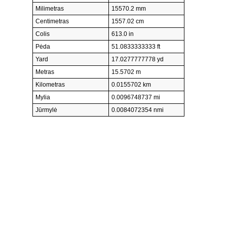
Milimetras
15570.2 mm
Centimetras
1557.02 cm
Colis
613.0 in
Pėda
51.0833333333 ft
Yard
17.0277777778 yd
Metras
15.5702 m
Kilometras
0.0155702 km
Mylia
0.0096748737 mi
Jūrmylė
0.0084072354 nmi