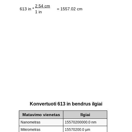
2.54 cm
613 in *
= 1557.02 cm
1 in
Konvertuoti 613 in bendrus ilgiai
Matavimo vienetas
Ilgiai
Nanometras
15570200000.0 nm
Mikrometras
15570200.0 µm