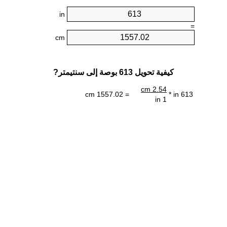
in
=
cm
كيفية تحويل 613 بوصة إلى سنتيمتر?
2.54 cm
= 1557.02 cm
613 in *
1 in