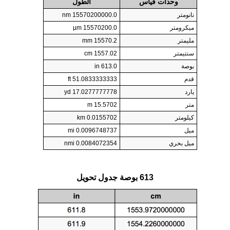
وحدات قياس
الطول
نانومتر
15570200000.0 nm
ميكرومتر
15570200.0 µm
مليمتر
15570.2 mm
سنتيمتر
1557.02 cm
بوصة
613.0 in
قدم
51.0833333333 ft
يارد
17.0277777778 yd
متر
15.5702 m
كيلومتر
0.0155702 km
ميل
0.0096748737 mi
ميل بحري
0.0084072354 nmi
613 بوصة جدول تحويل