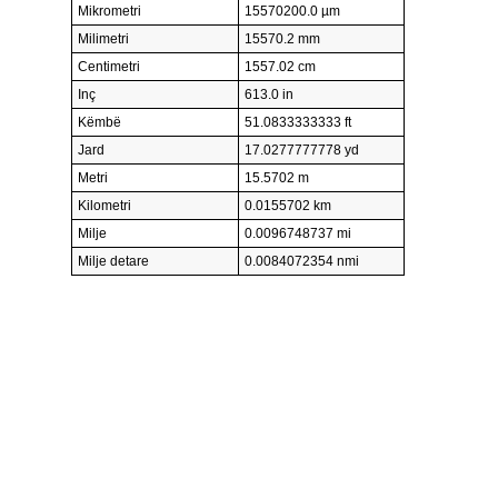
Mikrometri
15570200.0 µm
Milimetri
15570.2 mm
Centimetri
1557.02 cm
Inç
613.0 in
Këmbë
51.0833333333 ft
Jard
17.0277777778 yd
Metri
15.5702 m
Kilometri
0.0155702 km
Milje
0.0096748737 mi
Milje detare
0.0084072354 nmi