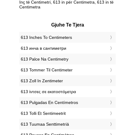
Inç të Centimetri, 613 in për Centimetra, 613 in të
Centimetra
Gjuhe Te Tjera
‎613 Inches To Centimeters
‎613 инча в сантиметри
‎613 Palce Na Centimetry
‎613 Tommer Til Centimeter
‎613 Zoll In Zentimeter
‎613 ίντσες σε εκατοστόμετρα
‎613 Pulgadas En Centímetros
‎613 Tolli Et Sentimeetrit
‎613 Tuumaa Senttimetriä
‎613 Pouces En Centimètres