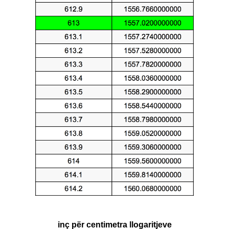
inç për centimetra llogaritjeve