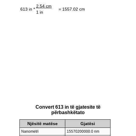
2.54 cm
613 in *
= 1557.02 cm
1 in
Convert 613 in të gjatesite të
përbashkëtato
Njësitë matëse
Gjatësi
Nanometri
15570200000.0 nm